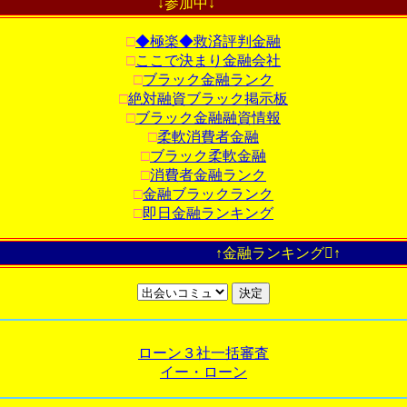
↓参加中↓
□
◆極楽◆救済評判金融
□
ここで決まり金融会社
□
ブラック金融ランク
□
絶対融資ブラック掲示板
□
ブラック金融融資情報
□
柔軟消費者金融
□
ブラック柔軟金融
□
消費者金融ランク
□
金融ブラックランク
□
即日金融ランキング
↑金融ランキング↑
ローン３社一括審査
イー・ローン