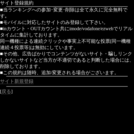
サイト登録規約
■当ランキングへの参加･変更･削除は全て永久に完全無料で
す｡
■モバイルに対応したサイトのみ登録して下さい。
■inカウント・OUTカウント共にimode/vodafone/ezwebでリアル
タイムに集計しております。
同一機種による連続クリックや事実上不可能な投票[同一機種
連続４投票等]は無効にしています。
■その他、広告ばかりでコンテンツがないサイト・騙しリンク
しかないサイトなど当方が不適切であると判断した場合には、
削除しております。
■この規約は随時、追加/変更される場合がございます。
サイト新規登録
[
戻る
]