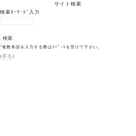
サイト検索
検索ｷｰﾜｰﾄﾞ入力
*複数単語を入力する際はｽﾍﾟｰｽを空けて下さい。
戻る
[
]