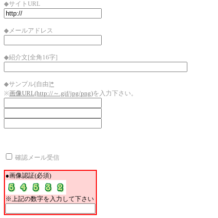
◆サイトURL
◆メールアドレス
◆紹介文[全角16字]
◆サンプル[自由]
*
※
画像URL(http://～.gif/jpg/png)
を入力下さい。
確認メール受信
●画像認証(必須)
※上記の数字を入力して下さい