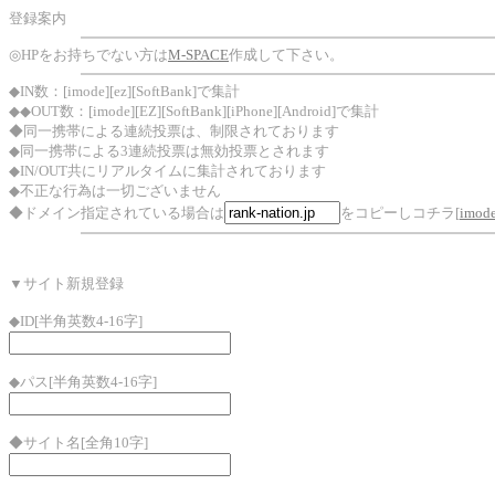
登録案内
◎HPをお持ちでない方は
M-SPACE
作成して下さい。
◆
IN数：[imode][ez][SoftBank]で集計
◆
◆OUT数：[imode][EZ][SoftBank][iPhone][Android]で集計
◆
同一携帯による連続投票は、制限されております
◆
同一携帯による3連続投票は無効投票とされます
◆
IN/OUT共にリアルタイムに集計されております
◆
不正な行為は一切ございません
◆ドメイン指定されている場合は
をコピーしコチラ[
imod
▼サイト新規登録
◆ID[半角英数4-16字]
◆パス[半角英数4-16字]
◆サイト名[全角10字]