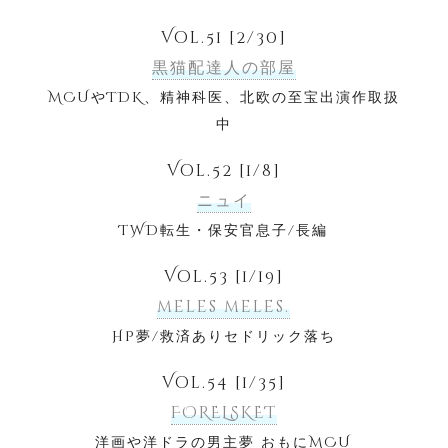
Vol.51 [2/30]
黒猫配達人の部屋
MCUやTDK、精神科医、北欧の至宝出演作取扱
中
Vol.52 [1/8]
ニュイ
TWD転生・保安官息子/長編
Vol.53 [1/19]
meles meles.
HP夢/救済ありセドリック落ち
Vol.54 [1/35]
FORELSKET
洋画や洋ドラの男主夢 おもにMCU