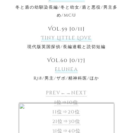
冬と盾の幼馴染長編/冬と幼女/盾と悪役/男主多
め/mcu
Vol.59 [0/11]
Tiny Little Love
現代版英国探偵/長編連載と読切短編
Vol.60 [0/17]
Elunea
R18/男主/ザボ/精神科医/ほか
prev←
→next
1位⇒10位
11位⇒20位
21位⇒30位
31位⇒40位