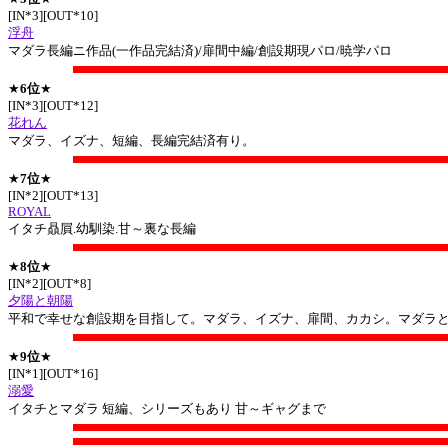
[IN*3][OUT*10]
浮舟
マダラ長編ニ作品(一作品完結済)/扉間中編/創設期現パロ/暁学パロ
★
6位
★
[IN*3][OUT*12]
花れん
マダラ、イズナ、短編、長編完結済有り。
★
7位
★
[IN*2][OUT*13]
ROYAL
イタチ贔屓.幼馴染.甘～裏な長編
★
8位
★
[IN*2][OUT*8]
夕陽と朝陽
平和で幸せな創設期を目指して。マダラ、イズナ、扉間、カカシ。マダラ
★
9位
★
[IN*1][OUT*16]
溺愛
イタチとマダラ 短編、シリーズもあり 甘～ギャグまで