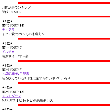
月間総合ランキング
登録：9 SITE
★
1位
★
[IN*6][OUT*14]
ティアラ
イタチ愛/カカシその他過去作
★
2位
★
[IN*4][OUT*6]
ドルチェ
暁夢サイト/甘～裏
★
3位
★
[IN*3][OUT*7]
Ｓ級犯罪者ﾉ手配書
暁を扱っているｻｲﾄ様は是非☆ｷｬﾗ別ｶﾃｺﾞﾘｰ有り!!
★
4位
★
[IN*3][OUT*12]
メルトダウン
NARUTO オビト(トビ)裏長編夢小説
★
5位
★